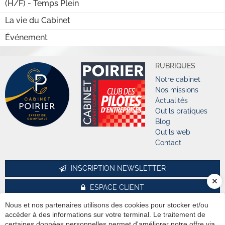
(H/F) - Temps Plein
La vie du Cabinet
Événement
RUBRIQUES
Notre cabinet
Nos missions
Actualités
Outils pratiques
Blog
Outils web
Contact
INSCRIPTION NEWSLETTER
ESPACE CLIENT
Previous
Nex
Nous et nos partenaires utilisons des cookies pour stocker et/ou
 DE BALLAN-MIRÉ
NOTRE BUREA
e de la Briaudière - Bâtiment A
5 Place Em
accéder à des informations sur votre terminal. Le traitement de
certaines données personnelles permet d'améliorer notre offre via